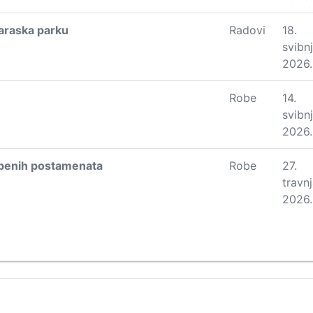
araska parku
Radovi
18.
svibn
2026.
Robe
14.
svibn
2026.
žbenih postamenata
Robe
27.
travn
2026.