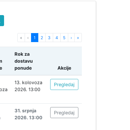
First
Previous
Next
Last
«
‹
1
2
3
4
5
›
»
Rok za
m
dostavu
e
ponude
Akcije
13. kolovoza
Pregledaj
oza
2026. 13:00
31. srpnja
Pregledaj
a
2026. 13:00