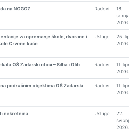
voda na NGGGZ
Radovi
16.
srpnj
2026.
ntacije za opremanje škole, dvorane i
Usluge
25. li
škole Crvene kuće
2026.
ata OŠ Zadarski otoci – Silba i Olib
Radovi
11. lip
2026.
a na područnim objektima OŠ Zadarski
Radovi
11. lip
2026.
ti nekretnina
Usluge
22.
svibn
2026.