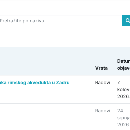
Datu
Vrsta
objav
ataka rimskog akvedukta u Zadru
Radovi
7.
kolov
2026.
Radovi
24.
srpnj
2026.