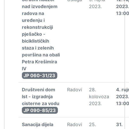
nad izvođenjem
2023.
2023
radova na
13:0
uređenju i
rekonstrukciji
pješačko -
biciklističkih
staza i zelenih
površina na obali
Petra Krešimira
IV
JP 060-31/23
Društveni dom
Radovi
28.
4. ruj
Ist - izgradnja
kolovoza
2023
cisterne za vodu
2023.
13:0
JP 090-85/23
Sanacija dijela
Radovi
25.
31.