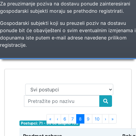
Za preuzimanje poziva na dostavu ponude zainteresirani
gospodarski subjekti moraju se prethodno registrirati.
Gospodarski subjekti koji su preuzeli poziv na dostavu
ponude bit će obaviješteni o svim eventualnim izmjenama i
dopunama iste putem e-mail adrese navedene prilikom
registracije.
First
Previous
Next
Last
«
‹
6
7
8
9
10
›
»
Postupci: 71 - 80 od ukupno 105