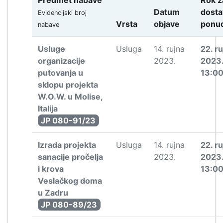
Predmet nabave
Rok z
Datum
dosta
Evidencijski broj
Vrsta
objave
ponu
nabave
Usluge
Usluga
14. rujna
22. r
organizacije
2023.
2023
putovanja u
13:0
sklopu projekta
W.O.W. u Molise,
Italija
JP 080-91/23
Izrada projekta
Usluga
14. rujna
22. r
sanacije pročelja
2023.
2023
i krova
13:0
Veslačkog doma
u Zadru
JP 080-89/23