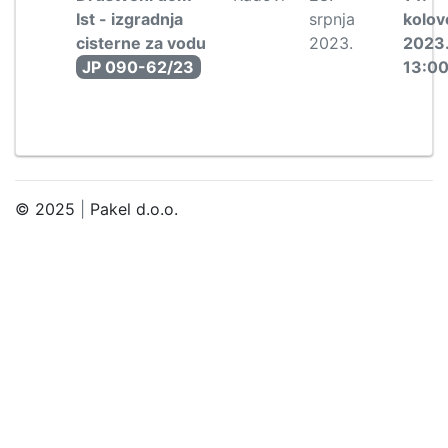
Ist - izgradnja
srpnja
kolov
cisterne za vodu
2023.
2023
JP 090-62/23
13:0
© 2025
|
Pakel d.o.o.