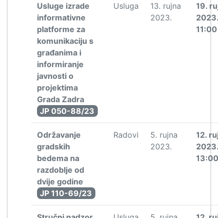
Usluge izrade
Usluga
13. rujna
19. ru
informativne
2023.
2023
platforme za
11:00
komunikaciju s
građanima i
informiranje
javnosti o
projektima
Grada Zadra
JP 050-88/23
Održavanje
Radovi
5. rujna
12. ru
gradskih
2023.
2023
bedema na
13:0
razdoblje od
dvije godine
JP 110-69/23
Stručni nadzor
Usluga
5. rujna
12. ru