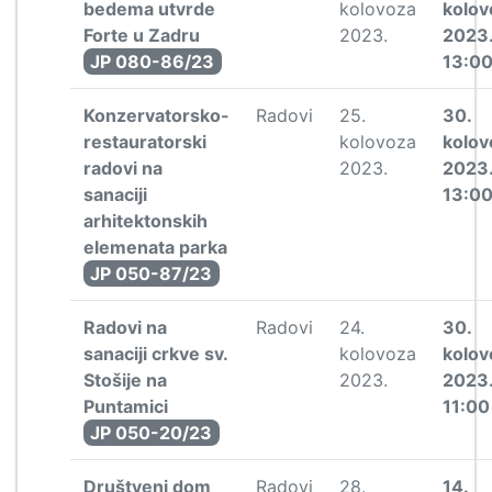
bedema utvrde
kolovoza
kolov
Forte u Zadru
2023.
2023
JP 080-86/23
13:0
Konzervatorsko-
Radovi
25.
30.
restauratorski
kolovoza
kolov
radovi na
2023.
2023
sanaciji
13:0
arhitektonskih
elemenata parka
JP 050-87/23
Radovi na
Radovi
24.
30.
sanaciji crkve sv.
kolovoza
kolov
Stošije na
2023.
2023
Puntamici
11:00
JP 050-20/23
Društveni dom
Radovi
28.
14.