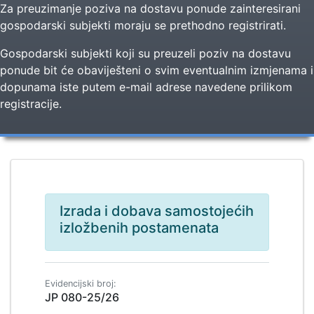
Za preuzimanje poziva na dostavu ponude zainteresirani
gospodarski subjekti moraju se prethodno registrirati.
Gospodarski subjekti koji su preuzeli poziv na dostavu
ponude bit će obaviješteni o svim eventualnim izmjenama i
dopunama iste putem e-mail adrese navedene prilikom
registracije.
Izrada i dobava samostojećih
izložbenih postamenata
Evidencijski broj:
JP 080-25/26